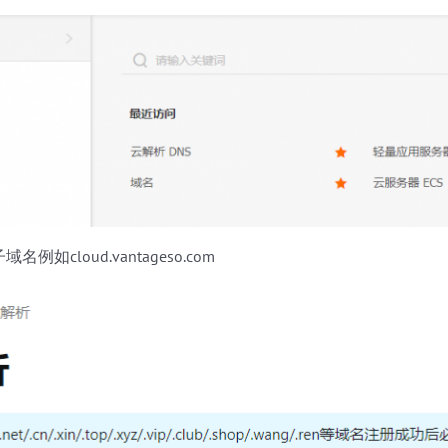
如cloud.vantageso.com