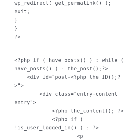
wp_redirect( get_permalink() );

exit;

}

}

?>
<?php if ( have_posts() ) : while ( 
have_posts() ) : the_post();?>

    <div id="post-<?php the_ID();?
>">

        <div class="entry-content 
entry">

            <?php the_content(); ?>

            <?php if ( 
!is_user_logged_in() ) : ?>

                    <p 