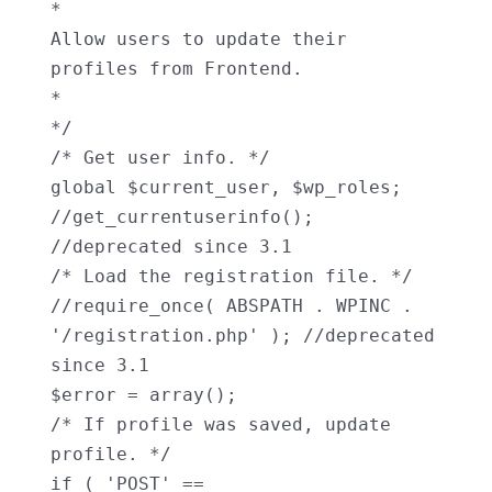
*

Allow users to update their 
profiles from Frontend.

*

*/

/* Get user info. */

global $current_user, $wp_roles;

//get_currentuserinfo(); 
//deprecated since 3.1

/* Load the registration file. */

//require_once( ABSPATH . WPINC . 
'/registration.php' ); //deprecated 
since 3.1

$error = array();

/* If profile was saved, update 
profile. */

if ( 'POST' == 