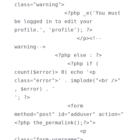
class="warning">

                <?php _e('You must 
be logged in to edit your 
profile.', 'profile'); ?>

                    </p><!--
warning-->

             <?php else : ?>

                 <?php if ( 
count($error)> 0) echo '<p 
class="error">' . implode("<br />" 
, $error) . '

'; ?>

                 <form 
method="post" id="adduser" action="
<?php the_permalink();?>">

                     <p 
class="form-username">
