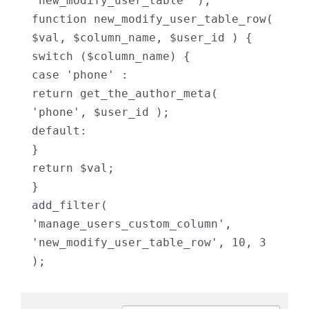
'new_modify_user_table' );

function new_modify_user_table_row( 
$val, $column_name, $user_id ) {

switch ($column_name) {

case 'phone' :

return get_the_author_meta( 
'phone', $user_id );

default:

}

return $val;

}

add_filter( 
'manage_users_custom_column', 
'new_modify_user_table_row', 10, 3 
);