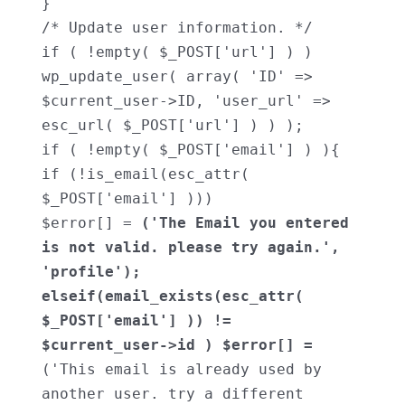
}

/* Update user information. */

if ( !empty( $_POST['url'] ) )

wp_update_user( array( 'ID' => 
$current_user->ID, 'user_url' => 
esc_url( $_POST['url'] ) ) );

if ( !empty( $_POST['email'] ) ){

if (!is_email(esc_attr( 
$_POST['email'] )))

$error[] = 
('The Email you entered 
is not valid. please try again.', 
'profile'); 
elseif(email_exists(esc_attr( 
$_POST['email'] )) != 
$current_user->id ) $error[] = 
('This email is already used by 
another user. try a different 