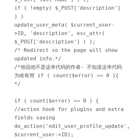
if ( !empty( $_POST['description'] 
) )

update_user_meta( $current_user-
>ID, 'description', esc_attr( 
$_POST['description'] ) );

/* Redirect so the page will show 
updated info.*/

/*他说他不是这串代码的作者- 不知道这串代码
为啥有用 if ( count($error) == 0 ){ 
*/

if ( count($error) == 0 ) {

//action hook for plugins and extra 
fields saving

do_action('edit_user_profile_update', 
$current_user->ID);
