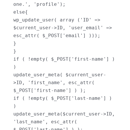
one.', 'profile');

else{

wp_update_user( array ('ID' => 
$current_user->ID, 'user_email' => 
esc_attr( $_POST['email'] )));

}

}

if ( !empty( $_POST['first-name'] ) 
)

update_user_meta( $current_user-
>ID, 'first_name', esc_attr( 
$_POST['first-name'] ) );

if ( !empty( $_POST['last-name'] ) 
)

update_user_meta($current_user->ID, 
'last_name', esc_attr( 
$_POST['last-name'] ) );
