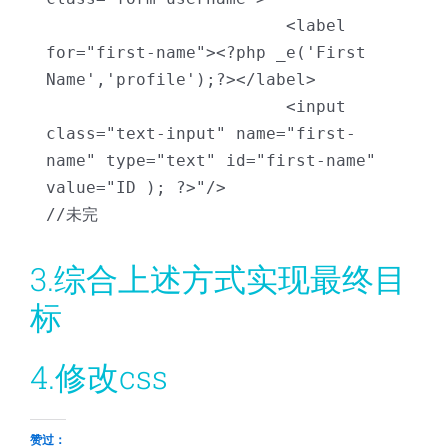
                        <label 
for="first-name"><?php _e('First 
Name','profile');?></label>

                        <input 
class="text-input" name="first-
name" type="text" id="first-name" 
value="ID ); ?>"/>

//未完
3.综合上述方式实现最终目
标
4.修改css
赞过：