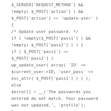
$_SERVER['REQUEST_METHOD'] && 
!empty( $_POST['action'] ) && 
$_POST['action'] == 'update-user' ) 
{

/* Update user password. */

if ( !empty($_POST['pass1'] ) && 
!empty( $_POST['pass2'] ) ) {

if ( $_POST['pass1'] == 
$_POST['pass2'] )

wp_update_user( array( 'ID' => 
$current_user->ID, 'user_pass' => 
esc_attr( $_POST['pass1'] ) ) );

else

$error[] = __('The passwords you 
entered do not match. Your password 
was not updated.', 'profile');
