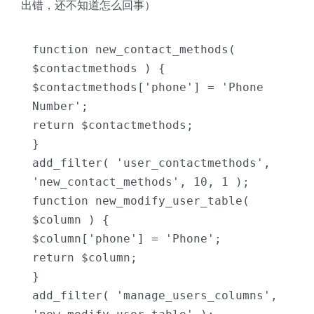
出错，还不知道怎么回事）
function new_contact_methods( 
$contactmethods ) {

$contactmethods['phone'] = 'Phone 
Number';

return $contactmethods;

}

add_filter( 'user_contactmethods', 
'new_contact_methods', 10, 1 );

function new_modify_user_table( 
$column ) {

$column['phone'] = 'Phone';

return $column;

}

add_filter( 'manage_users_columns', 