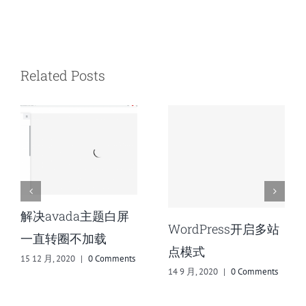
Related Posts
avada主题白屏
用Me
WordPress开启多站
直转圈不加载
己的w
点模式
 月, 2020
|
0 Comments
笔记
14 9 月, 2020
|
0 Comments
13 9 月, 