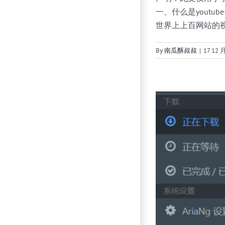
一、什么是youtub
世界上上百网站的视频
By
南瓜酥叔叔
|
17 12 月