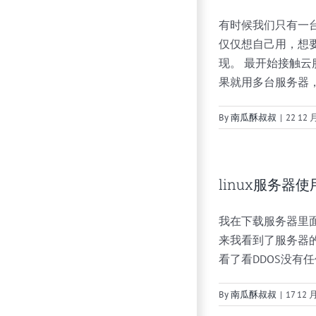
有时候我们只有一
仅仅想自己用，想要
现。 最开始接触
果就用多台服务器
By
南瓜酥叔叔
|
22 12 
linux服务器使
我在下载服务器里
来我看到了服务器
看了看DDOS没有任何问
By
南瓜酥叔叔
|
17 12 月