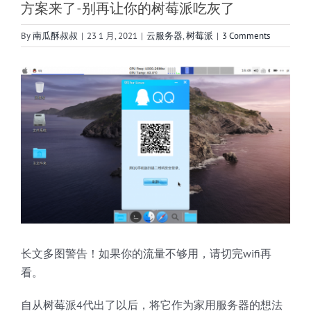
方案来了-别再让你的树莓派吃灰了
By
南瓜酥叔叔
|
23 1 月, 2021
|
云服务器
,
树莓派
|
3 Comments
View
Larger
Image
长文多图警告！如果你的流量不够用，请切完wifi再
看。
自从树莓派4代出了以后，将它作为家用服务器的想法