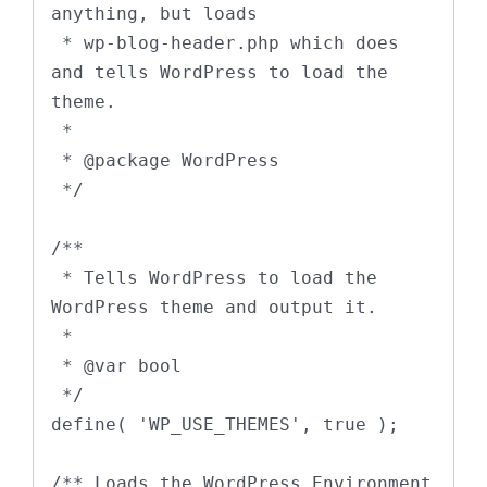
anything, but loads

 * wp-blog-header.php which does 
and tells WordPress to load the 
theme.

 *

 * @package WordPress

 */

/**

 * Tells WordPress to load the 
WordPress theme and output it.

 *

 * @var bool

 */

define( 'WP_USE_THEMES', true );

/** Loads the WordPress Environment 