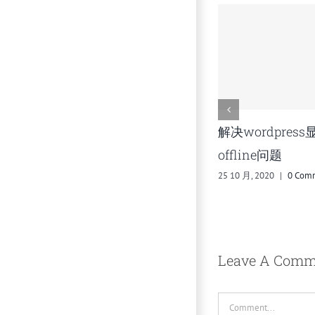
多站点模
用MediaWiki搭建自己的
宝塔更新
wiki知识库（当笔记本
过宝塔重
ts
用）
列问题
13 9 月, 2020
|
0 Comments
21 12 月, 2020
Leave A Comm
Comment