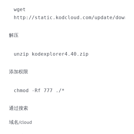
wget 
http://static.kodcloud.com/update/downlo
解压
unzip kodexplorer4.40.zip
添加权限
chmod -Rf 777 ./*
通过搜索
域名/cloud