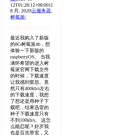
12T01:28:12+08:00
11
8 月, 2020
|
云服务器
,
树莓派
|
最近我购入了新版
的8G树莓派4b，想
体验一下新版的
raspberryOS。 当我
满怀希望的进入树
莓派官网下载文件
的时候，下载速度
让我感到窒息。竟
然只有400kb/s左右
的下载速度，我想
了想还是用种子下
载吧，结果迅雷的
种子下载速度只有
不到100kb/s。 这怎
么能忍呢？好歹我
也是百兆带宽，又