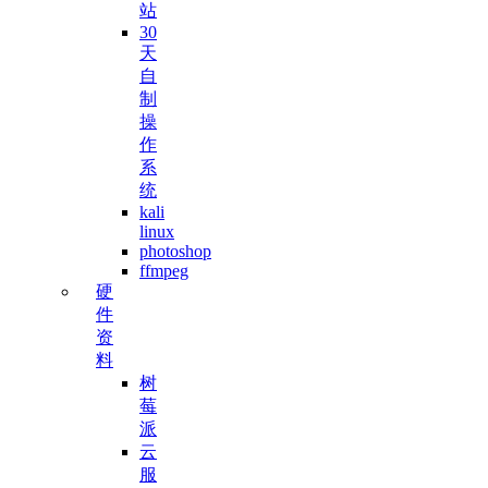
站
30
天
自
制
操
作
系
统
kali
linux
photoshop
ffmpeg
硬
件
资
料
树
莓
派
云
服