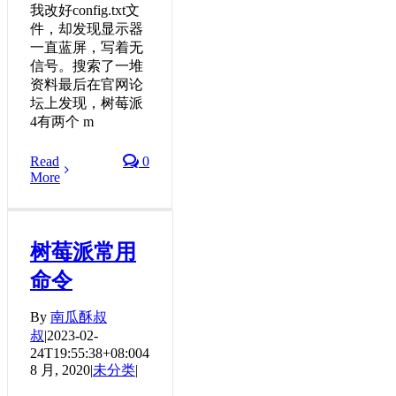
我改好config.txt文
件，却发现显示器
一直蓝屏，写着无
信号。搜索了一堆
资料最后在官网论
坛上发现，树莓派
4有两个 m
Read
0
More
树莓派常用
命令
By
南瓜酥叔
叔
|
2023-02-
24T19:55:38+08:00
4
8 月, 2020
|
未分类
|