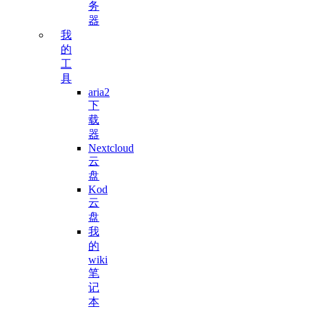
务
器
我
的
工
具
aria2
下
载
器
Nextcloud
云
盘
Kod
云
盘
我
的
wiki
笔
记
本