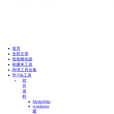
首页
全部文章
投胎模拟器
收藏夹工具
跨境工具合集
学习&工具
软
件
资
料
MediaWiki
wordpress
建