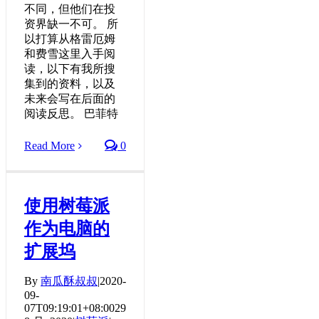
不同，但他们在投
资界缺一不可。 所
以打算从格雷厄姆
和费雪这里入手阅
读，以下有我所搜
集到的资料，以及
未来会写在后面的
阅读反思。 巴菲特
Read More
0
使用树莓派
作为电脑的
扩展坞
By
南瓜酥叔叔
|
2020-
09-
07T09:19:01+08:00
29