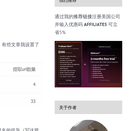
通过我的
推荐链接
注册美国公司
并输入优惠码
AFFILIATE5
可立
省5%
了，有些文章我设置了
关于作者
合排名的提升（写这篇